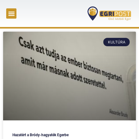
KULTÚRA
Hazatért a Bródy-hagyaték Egerbe