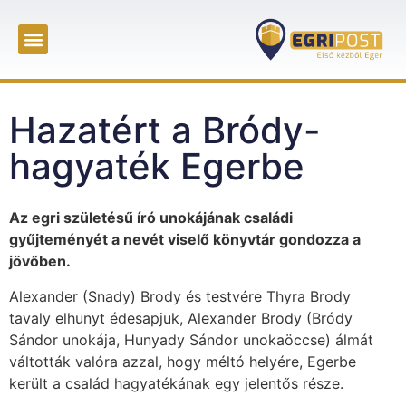
Hazatért a Bródy-
hagyaték Egerbe
Az egri születésű író unokájának családi
gyűjteményét a nevét viselő könyvtár gondozza a
jövőben.
Alexander (Snady) Brody és testvére Thyra Brody
tavaly elhunyt édesapjuk, Alexander Brody (Bródy
Sándor unokája, Hunyady Sándor unokaöccse) álmát
váltották valóra azzal, hogy méltó helyére, Egerbe
került a család hagyatékának egy jelentős része.