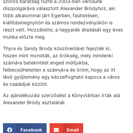
szoros barátság fűzte a 2003-ban városunk
díszpolgárává választott Alexander Bródyhoz, aki
több alkalommal járt Egerben, faültetésen,
kiállításmegnyitón és számos rendezvényükön is
részt vett. Hozzátette, a hagyaték átadását egy éves
munka előzte meg.
Thyra és Sandy Brody köszönetüket fejezték ki,
hiszen mint mondták, az örökség, mely mindenki
számára betekintést enged múltjukba,
felbecsülhetetlen a számukra és öröm, hogy az itt
lévő gyűjtemény egy kézzelfogható kapocs a város
és családjuk között.
Az ajándékozási szerződést a Könyvtárban írták alá
Alexander Bródy asztalánál.
Facebook
Email