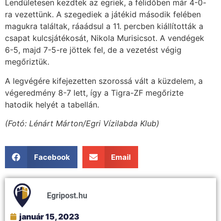
Lendületesen kezdtek az egriek, a félidőben már 4-0-
ra vezettünk. A szegediek a játékid második felében
magukra találtak, ráaádsul a 11. percben kiállították a
csapat kulcsjátékosát, Nikola Murisicsot. A vendégek
6-5, majd 7-5-re jöttek fel, de a vezetést végig
megőriztük.
A legvégére kifejezetten szorossá vált a küzdelem, a
végeredmény 8-7 lett, így a Tigra-ZF megőrizte
hatodik helyét a tabellán.
(Fotó: Lénárt Márton/Egri Vízilabda Klub)
Facebook
Email
Egripost.hu
január 15, 2023