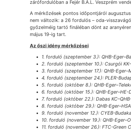
zárófordulóban a Fejér B.Á.L. Veszprém vend
A mérkőzések pontos időpontjáról augusztus e
nem változik: a 26 fordulós – oda-visszavágó
győzelméig tartó fináléban dönt az aranyére
május 19-ig tart.
Az őszi idény mérkőzései
1. forduló (szeptember 3.): QHB-Eger–B
2. forduló (szeptember 10.): Csurgói K
3. forduló (szeptember 17.): QHB-Eger
4. forduló (szeptember 24.): PLER-Bud
5. forduló (október 8.): QHB-Eger–Tel
6. forduló (október 15.): QHB-Eger–HE
7. forduló (október 22.): Dabas KC–QHB
8. forduló (október 29.): QHB-Eger–HS
9. forduló (november 12.): CYEB-Buda
10. forduló (november 19.): QHB-Eger–
11. forduló (november 26.): FTC-Green 