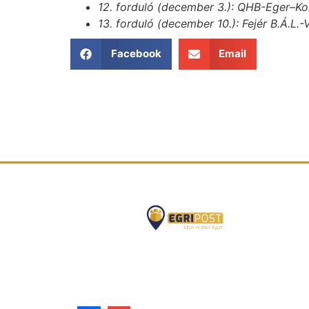
12. forduló (december 3.): QHB-Eger–K
13. forduló (december 10.): Fejér B.Á.
Facebook
Email