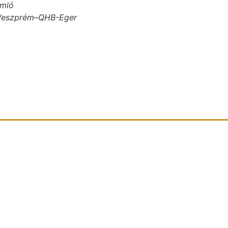
omló
L.-Veszprém–QHB-Eger