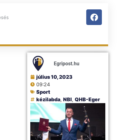
Egripost.hu
július 10, 2023
09:24
Sport
kézilabda
,
NBI
,
QHB-Eger