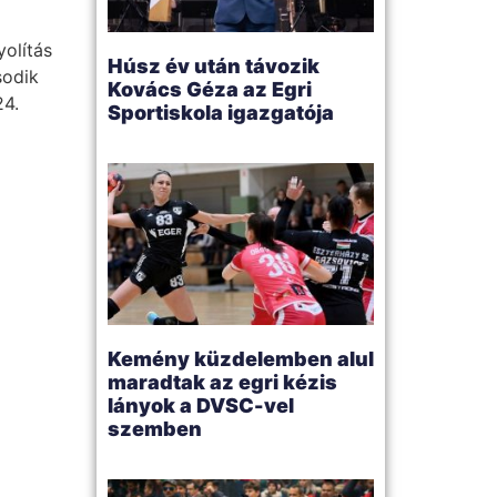
olítás
Húsz év után távozik
sodik
Kovács Géza az Egri
24.
Sportiskola igazgatója
Kemény küzdelemben alul
maradtak az egri kézis
lányok a DVSC-vel
szemben