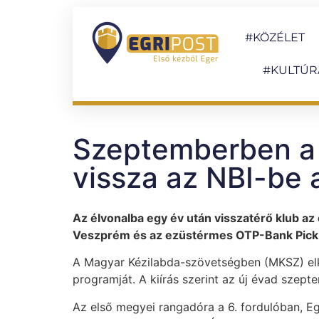
#KÖZÉLET
#KULTÚR
Szeptemberben a B
vissza az NBI-be
Az élvonalba egy év után visszatérő klub a
Veszprém és az ezüstérmes OTP-Bank Pick 
A Magyar Kézilabda-szövetségben (MKSZ) elké
programját. A kiírás szerint az új évad szep
Az első megyei rangadóra a 6. fordulóban, Eg