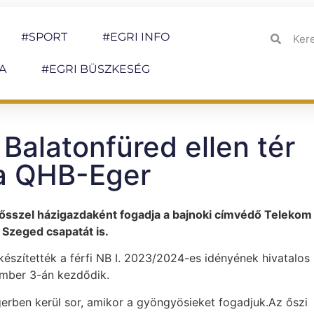
#SPORT
#EGRI INFO
A
#EGRI BÜSZKESÉG
alatonfüred ellen tér
 a QHB-Eger
z ősszel házigazdaként fogadja a bajnoki címvédő Telekom
Szeged csapatát is.
szítették a férfi NB I. 2023/2024-es idényének hivatalos
tember 3-án kezdődik.
erben kerül sor, amikor a gyöngyösieket fogadjuk.Az őszi