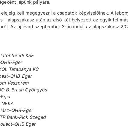
égeként lépünk pályára.
lejéig kell megegyezni a csapatok képviselőinek. A lebony
s – alapszakasz után az első két helyezett az egyik fél má
mről. Az új évad szeptember 3-án indul, az alapszakasz 20
alatonfüredi KSE
K–QHB-Eger
–MOL Tatabánya KC
apest–QHB-Eger
ekom Veszprém
-DO B. Braun Gyöngyös
-Eger
A NEKA
kalász–QHB-Eger
OTP Bank-Pick Szeged
Collect–QHB Eger