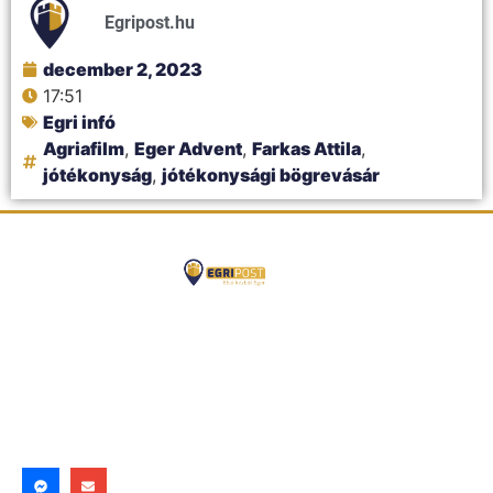
Egripost.hu
december 2, 2023
17:51
Egri infó
Agriafilm
,
Eger Advent
,
Farkas Attila
,
jótékonyság
,
jótékonysági bögrevásár