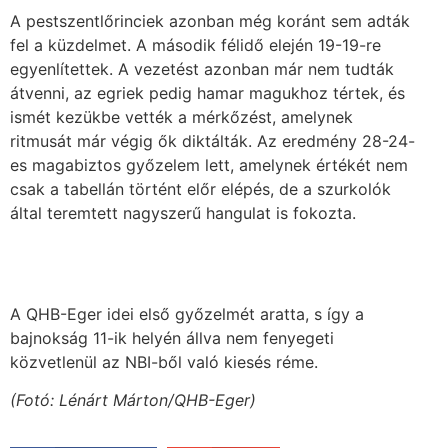
A pestszentlőrinciek azonban még koránt sem adták
fel a küzdelmet. A második félidő elején 19-19-re
egyenlítettek. A vezetést azonban már nem tudták
átvenni, az egriek pedig hamar magukhoz tértek, és
ismét kezükbe vették a mérkőzést, amelynek
ritmusát már végig ők diktálták. Az eredmény 28-24-
es magabiztos győzelem lett, amelynek értékét nem
csak a tabellán történt előr elépés, de a szurkolók
által teremtett nagyszerű hangulat is fokozta.
A QHB-Eger idei első győzelmét aratta, s így a
bajnokság 11-ik helyén állva nem fenyegeti
közvetlenül az NBI-ből való kiesés réme.
(Fotó: Lénárt Márton/QHB-Eger)