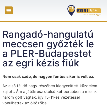
Rangadó-hangulatú
meccsen győzték le
a PLER-Budapestet
az egri kézis fiúk
Nem csak szép, de nagyon fontos siker is volt ez.
Az első félidő nagy részében kiegyenlített küzdelem
zajlott. Ám a játékrész utolsó két percében a mieink
három gólt vágtak, így 15-11-es vezetéssel
vonulhattak az öltözőbe.