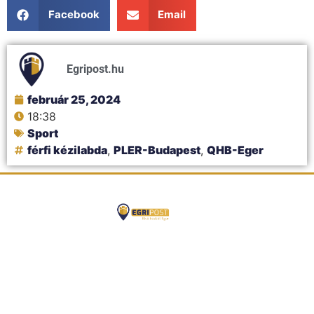
Facebook
Email
Egripost.hu
február 25, 2024
18:38
Sport
férfi kézilabda
,
PLER-Budapest
,
QHB-Eger