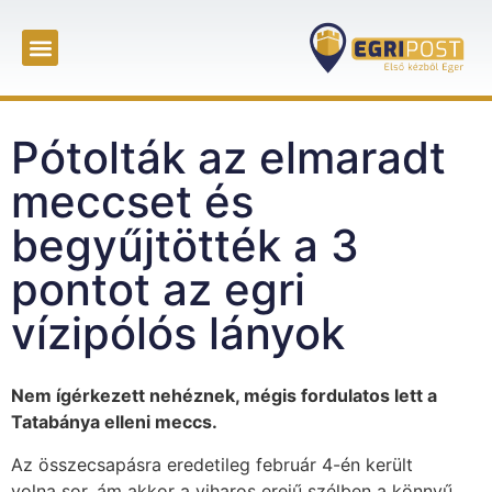
Pótolták az elmaradt
meccset és
begyűjtötték a 3
pontot az egri
vízipólós lányok
Nem ígérkezett nehéznek, mégis fordulatos lett a
Tatabánya elleni meccs.
Az összecsapásra eredetileg február 4-én került
volna sor, ám akkor a viharos erejű szélben a könnyű