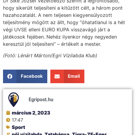
Dr Sike József vezetőedző szerint a legfontosabb,
hogy sikerült teljesíteni a kitűzött célt, a három pont
hazahozatalát. A nem teljesen kiegyensúlyozott
teljesítmény mögött az állt, hogy “óhatatlanul is a hét
végi UVSE elleni EURO KUPA visszavágó járt a
játékosok fejében. Nehéz ilyenkor négy negyeden
keresztül jól teljesíteni” – értékelt a mester.
(Fotó: Lénárt Márton/Egri Vízilabda Klub)
Facebook
Email
Egripost.hu
március 2, 2023
17:47
Sport
női vízilabda
,
Tatabánya
,
Tigra-ZF-Eger