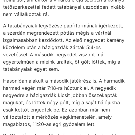
tetőszerkezettel fedett tatabányai uszodában inkább
nem vállalkoztak rá.
A tatabányaiak legyőzése papírformának ígérkezett,
a szerdán megrendezett pótlás mégis a vártnál
izgalmasabban kezdődött. Az első negyedet kemény
küzdelem után a házigazdák zárták 5:4-es
vezetéssel. A második negyedet viszont már
egyértelműen a mieink uralták, öt gólt lőttek, míg a
tatabányaiak egyet sem.
Hasonlóan alakult a második játékrész is. A harmadik
harmad végén már 7:18-ra húztunk el. A negyedik
negyedre a házigazdák kicsit jobban összekapták
magukat, és lőttek négy gólt, míg a saját hálójukba
csak kettőt engedtek be. Ez azonban már nem
változtatott a mérkőzés végkimenetelén, amely
magabiztos, 11:20-as egri győzelem lett.