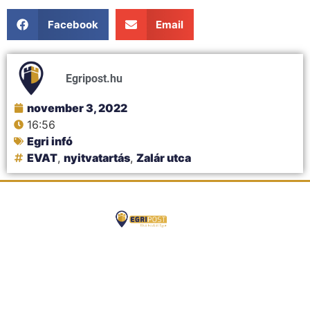
Facebook
Email
Egripost.hu
november 3, 2022
16:56
Egri infó
EVAT
,
nyitvatartás
,
Zalár utca