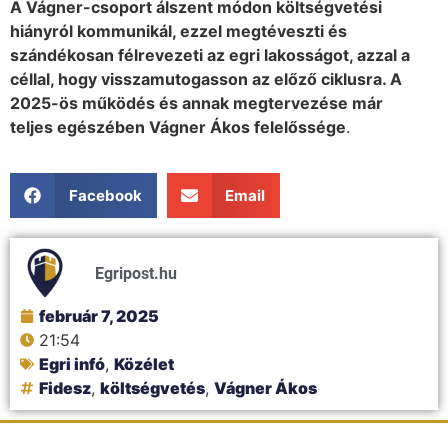
A Vágner-csoport álszent módon költségvetési
hiányról kommunikál, ezzel megtéveszti és
szándékosan félrevezeti az egri lakosságot, azzal a
céllal, hogy visszamutogasson az előző ciklusra. A
2025-ös működés és annak megtervezése már
teljes egészében Vágner Ákos felelőssége
.
Facebook
Email
Egripost.hu
február 7, 2025
21:54
Egri infó
,
Közélet
Fidesz
,
költségvetés
,
Vágner Ákos