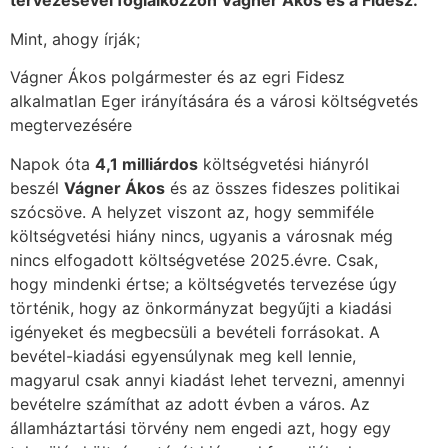
tervezésével foglalkozzon Vágner Ákos és a Fidesz.
Mint, ahogy írják;
Vágner Ákos polgármester és az egri Fidesz
alkalmatlan Eger irányítására és a városi költségvetés
megtervezésére
Napok óta
4,1 milliárdos
költségvetési hiányról
beszél
Vágner Ákos
és az összes fideszes politikai
szócsöve. A helyzet viszont az, hogy semmiféle
költségvetési hiány nincs, ugyanis a városnak még
nincs elfogadott költségvetése 2025.évre. Csak,
hogy mindenki értse; a költségvetés tervezése úgy
történik, hogy az önkormányzat begyűjti a kiadási
igényeket és megbecsüli a bevételi forrásokat. A
bevétel-kiadási egyensúlynak meg kell lennie,
magyarul csak annyi kiadást lehet tervezni, amennyi
bevételre számíthat az adott évben a város. Az
államháztartási törvény nem engedi azt, hogy egy