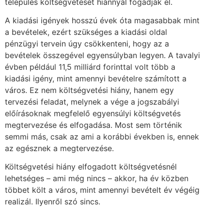
település költségvetését hiánnyal fogadják el.
A kiadási igények hosszú évek óta magasabbak mint
a bevételek, ezért szükséges a kiadási oldal
pénzügyi tervein úgy csökkenteni, hogy az a
bevételek összegével egyensúlyban legyen. A tavalyi
évben például 11,5 milliárd forinttal volt több a
kiadási igény, mint amennyi bevételre számított a
város. Ez nem költségvetési hiány, hanem egy
tervezési feladat, melynek a vége a jogszabályi
előírásoknak megfelelő egyensúlyi költségvetés
megtervezése és elfogadása. Most sem történik
semmi más, csak az ami a korábbi években is, ennek
az egésznek a megtervezése.
Költségvetési hiány elfogadott költségvetésnél
lehetséges – ami még nincs – akkor, ha év közben
többet költ a város, mint amennyi bevételt év végéig
realizál. Ilyenről szó sincs.