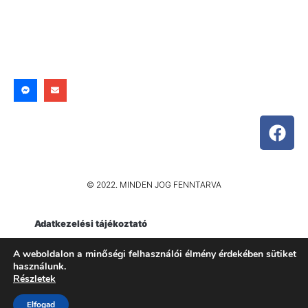
© 2022. MINDEN JOG FENNTARVA
Adatkezelési tájékoztató
Impresszum
A weboldalon a minőségi felhasználói élmény érdekében sütiket
használunk.
Részletek
Elfogad