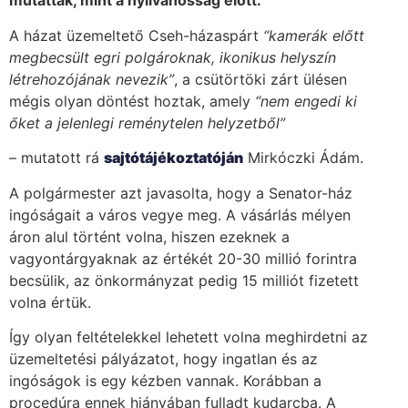
mutatták, mint a nyilvánosság előtt.
A házat üzemeltető Cseh-házaspárt
“kamerák előtt
megbecsült egri polgároknak, ikonikus helyszín
létrehozójának nevezik”
, a csütörtöki zárt ülésen
mégis olyan döntést hoztak, amely
“nem engedi ki
őket a jelenlegi reménytelen helyzetből”
– mutatott rá
sajtótájékoztatóján
Mirkóczki Ádám.
A polgármester azt javasolta, hogy a Senator-ház
ingóságait a város vegye meg. A vásárlás mélyen
áron alul történt volna, hiszen ezeknek a
vagyontárgyaknak az értékét 20-30 millió forintra
becsülik, az önkormányzat pedig 15 milliót fizetett
volna értük.
Így olyan feltételekkel lehetett volna meghirdetni az
üzemeltetési pályázatot, hogy ingatlan és az
ingóságok is egy kézben vannak. Korábban a
procedúra ennek hiányában fulladt kudarcba. A