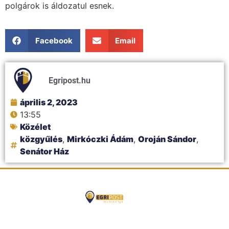
polgárok is áldozatul esnek.
Facebook
Email
Egripost.hu
április 2, 2023
13:55
Közélet
közgyűlés
,
Mirkóczki Ádám
,
Oroján Sándor
,
Senátor Ház