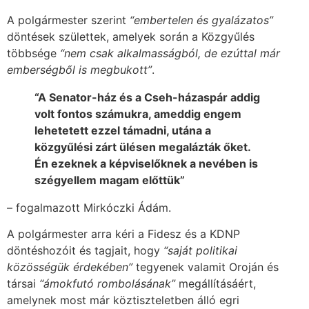
A polgármester szerint
“embertelen és gyalázatos”
döntések születtek, amelyek során a Közgyűlés
többsége
“nem csak alkalmasságból, de ezúttal már
emberségből is megbukott”
.
“A Senator-ház és a Cseh-házaspár addig
volt fontos számukra, ameddig engem
lehetetett ezzel támadni, utána a
közgyűlési zárt ülésen megalázták őket.
Én ezeknek a képviselőknek a nevében is
szégyellem magam előttük”
– fogalmazott Mirkóczki Ádám.
A polgármester arra kéri a Fidesz és a KDNP
döntéshozóit és tagjait, hogy
“saját politikai
közösségük érdekében”
tegyenek valamit Oroján és
társai
“ámokfutó rombolásának”
megállításáért,
amelynek most már köztiszteletben álló egri