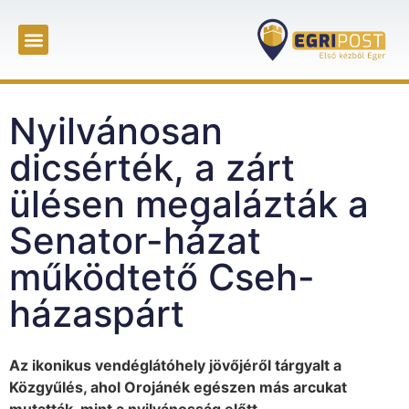
Nyilvánosan
dicsérték, a zárt
ülésen megalázták a
Senator-házat
működtető Cseh-
házaspárt
Az ikonikus vendéglátóhely jövőjéről tárgyalt a
Közgyűlés, ahol Orojánék egészen más arcukat