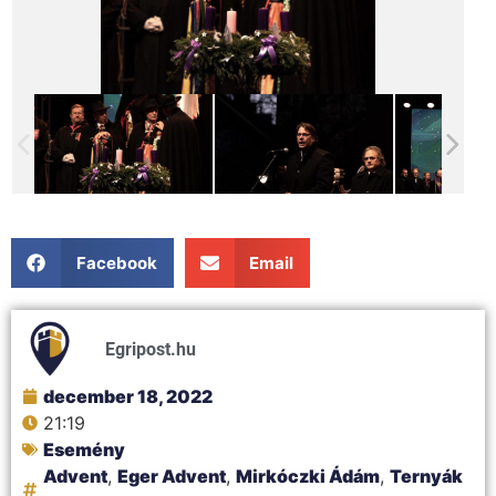
Facebook
Email
Egripost.hu
december 18, 2022
21:19
Esemény
Advent
,
Eger Advent
,
Mirkóczki Ádám
,
Ternyák