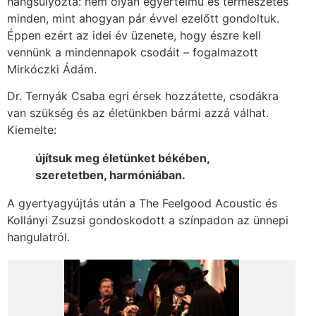
hangsúlyozta: nem olyan egyértelmű és természetes
minden, mint ahogyan pár évvel ezelőtt gondoltuk.
Éppen ezért az idei év üzenete, hogy észre kell
vennünk a mindennapok csodáit – fogalmazott
Mirkóczki Ádám.
Dr. Ternyák Csaba egri érsek hozzátette, csodákra
van szükség és az életünkben bármi azzá válhat.
Kiemelte:
újítsuk meg életünket békében,
szeretetben, harmóniában.
A gyertyagyújtás után a The Feelgood Acoustic és
Kollányi Zsuzsi gondoskodott a színpadon az ünnepi
hangulatról.