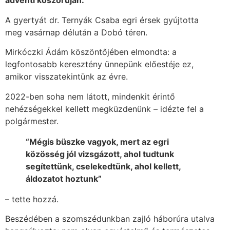
adventi koszorúján.
A gyertyát dr. Ternyák Csaba egri érsek gyújtotta
meg vasárnap délután a Dobó téren.
Mirkóczki Ádám köszöntőjében elmondta: a
legfontosabb keresztény ünnepünk előestéje ez,
amikor visszatekintünk az évre.
2022-ben soha nem látott, mindenkit érintő
nehézségekkel kellett megküzdenünk – idézte fel a
polgármester.
“Mégis büszke vagyok, mert az egri
közösség jól vizsgázott, ahol tudtunk
segítettünk, cselekedtünk, ahol kellett,
áldozatot hoztunk”
– tette hozzá.
Beszédében a szomszédunkban zajló háborúra utalva