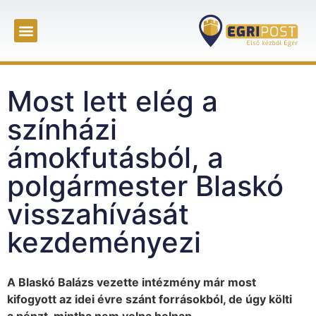
Most lett elég a
színházi
ámokfutásból, a
polgármester Blaskó
visszahívását
kezdeményezi
A Blaskó Balázs vezette intézmény már most
kifogyott az idei évre szánt forrásokból, de úgy költi