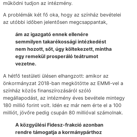
működni tudjon az intézmény.
A problémák két fő oka, hogy az színház bevételei
az utóbbi időben jelentősen megcsappantak,
ám az igazgató ennek ellenére
semmilyen takarékossági intézkedést
nem hozott, sőt, úgy költekezett, mintha
egy remekül prosperáló teátrumot
vezetne.
A hétfő testületi ülésen elhangzott: amikor az
önkormányzat 2018-ban megkötötte az EMMI-vel a
színház közös finanszírozásáról szóló
megállapodást, az intézmény éves bevétele mintegy
180 millió forint volt. Idén ez már nem érte el a 100
milliót, jövőre pedig csupán 80 millióval számolnak.
A közgyűlési Fidesz-frakció azonban
rendre támogatja a kormánypárthoz