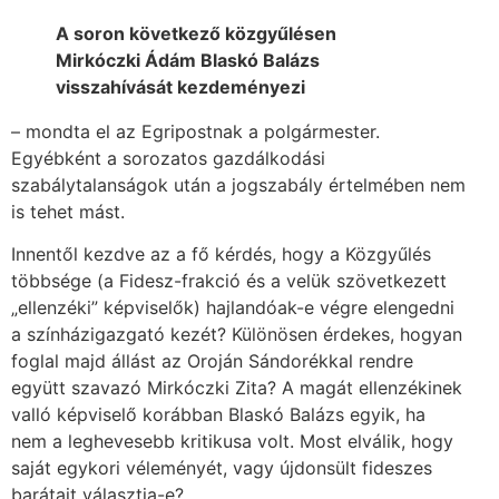
A soron következő közgyűlésen
Mirkóczki Ádám Blaskó Balázs
visszahívását kezdeményezi
– mondta el az Egripostnak a polgármester.
Egyébként a sorozatos gazdálkodási
szabálytalanságok után a jogszabály értelmében nem
is tehet mást.
Innentől kezdve az a fő kérdés, hogy a Közgyűlés
többsége (a Fidesz-frakció és a velük szövetkezett
„ellenzéki” képviselők) hajlandóak-e végre elengedni
a színházigazgató kezét? Különösen érdekes, hogyan
foglal majd állást az Oroján Sándorékkal rendre
együtt szavazó Mirkóczki Zita? A magát ellenzékinek
valló képviselő korábban Blaskó Balázs egyik, ha
nem a leghevesebb kritikusa volt. Most elválik, hogy
saját egykori véleményét, vagy újdonsült fideszes
barátait választja-e?