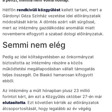
a pénzt, mintha nem volna holnap.
Hétfőn
rendkívüli közgyűlést
kellett tartani, mert a
Gárdonyi Géza Színház vezetése idei előirányzataik
módosítását kérte. A döntés azért vált sürgőssé,
mert az intézmény gazdálkodási anomáliái miatt
novemberre elfogyott a szabad dologi előirányzatuk.
Semmi nem elég
Pedig az idei költségvetésben az önkormányzat
biztosította az intézmény részére a közös
működtetési megállapodásban vállalt támogatás
teljes összegét. De Blaskó hamarosan kifogyott
ebből.
Az intézmény a múlt hónapban plusz 23 millió
forintot kért, ám ezt a Közgyűlés október 27-én már
elutasította
. Ezt követően kérték az előirányzatok
átcsoportosítását, hogy legalább az év végéig