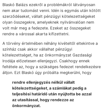
Blaskó Balázs ezekről a problémákról látványosan
nem akar tudomást venni. Idén is egymás után kötött
szerződéseket, vállalt pénzügyi kötelezettségeket
olyan összegekre, amelyeknek nyilvánvalóan nem
volt már meg a fedezete. Ezeket az összegeket
rendre a várossal akarta kifizettetni.
A törvény értelmében néhány kivételtől eltekintve a
színház csak akkor vállalhat pénzügyi
kötelezettséget, ha az önkormányzat Gazdasági
Irodája előzetesen ellenjegyzi. Csakhogy ennek
feltétele az, hogy a szükséges fedezet rendelkezésre
álljon. Ezt Blaskó úgy próbálta megkerülni, hogy
rendre ellenjegyzés nélkül vállalt
kötelezettségeket, a számlákat pedig a
teljesítési határidő után nyújtotta be azzal
az utasítással, hogy rendezze az
önkormányzat.