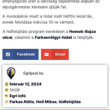
elhanyagolás után a lakosság bejelentése alapján az
alpolgármester kérésére újítják fel.
A munkálatok miatt a hidat múlt hétfőn lezárták,
ennek feloldása március 10-re várható.
A hídfelújítási program keretében a
Homok-Bajza
utcai
, valamint a
Farkasvölgyi-hidat
is felújítják.
Facebook
Email
Egripost.hu
február 12, 2024
14:09
Egri infó
Farkas Attila
,
Hell Miksa
,
hídfelújítás