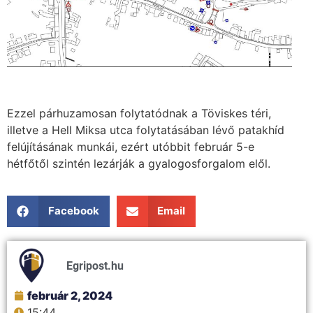
Ezzel párhuzamosan folytatódnak a Töviskes téri,
illetve a Hell Miksa utca folytatásában lévő patakhíd
felújításának munkái, ezért utóbbit február 5-e
hétfőtől szintén lezárják a gyalogosforgalom elől.
Facebook
Email
Egripost.hu
február 2, 2024
15:44