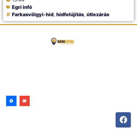
Egri infó
Farkasvölgyi-híd
,
hídfelújítás
,
útlezárás