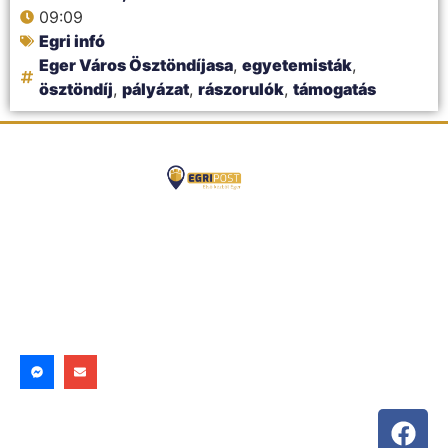
09:09
Egri infó
Eger Város Ösztöndíjasa
,
egyetemisták
,
ösztöndíj
,
pályázat
,
rászorulók
,
támogatás