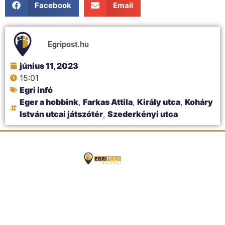
Facebook
Email
Egripost.hu
június 11, 2023
15:01
Egri infó
Eger a hobbink
,
Farkas Attila
,
Király utca
,
Koháry
István utcai játszótér
,
Szederkényi utca