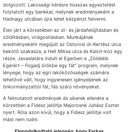
dolgozott. Lakossági kérésre hosszas egyeztetést
folytatott egy bankkal, melynek eredményeként a
Hadnagy utcában újra lehet kézpénzt felvenni.
Élen járt a körzetében az út- és járdafelújításban és
zöldítésben, virágosításban. Munkájának
eredményeként megújult az Ostorosi út-Kertész utca
bekötő szakasza, a Hell Miksa utca és Kalcit-köz egy
része. Javaslatára indult el Egerben a „Zöldebb
Egerért – Fogadj örökbe egy fát” program, melynek
lényege, hogy az egri lakóközösségek számára
lehetővé vált, hogy ingyenesen igényeljenek az
önkormányzattól fát, fás szárú növényeket.
A felmutatott eredmények és sikerek ellenére a
körzetben a Fidesz jelöltje Majorosné Juhász Eszter
nyert. Róla azon kívül, hogy a Fidesz jelöltje volt
mást nem tudni.
Elgondolkodtató jelenség, hogy Farkas