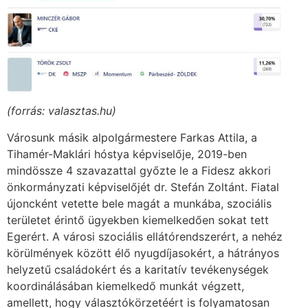
(forrás: valasztas.hu)
Városunk másik alpolgármestere Farkas Attila, a
Tihamér-Maklári hóstya képviselője, 2019-ben
mindössze 4 szavazattal győzte le a Fidesz akkori
önkormányzati képviselőjét dr. Stefán Zoltánt. Fiatal
újoncként vetette bele magát a munkába, szociális
területet érintő ügyekben kiemelkedően sokat tett
Egerért. A városi szociális ellátórendszerért, a nehéz
körülmények között élő nyugdíjasokért, a hátrányos
helyzetű családokért és a karitatív tevékenységek
koordinálásában kiemelkedő munkát végzett,
amellett, hogy választókörzetéért is folyamatosan