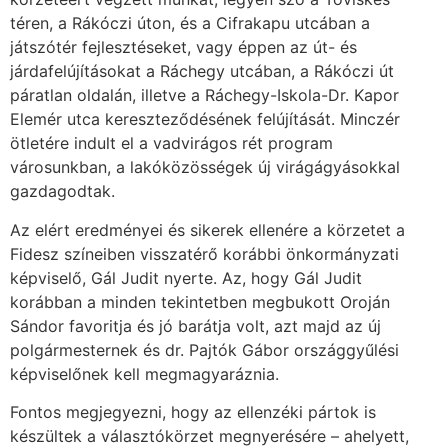
téren, a Rákóczi úton, és a Cifrakapu utcában a
játszótér fejlesztéseket, vagy éppen az út- és
járdafelújításokat a Ráchegy utcában, a Rákóczi út
páratlan oldalán, illetve a Ráchegy-Iskola-Dr. Kapor
Elemér utca kereszteződésének felújítását. Minczér
ötletére indult el a vadvirágos rét program
városunkban, a lakóközösségek új virágágyásokkal
gazdagodtak.
Az elért eredményei és sikerek ellenére a körzetet a
Fidesz színeiben visszatérő korábbi önkormányzati
képviselő, Gál Judit nyerte. Az, hogy Gál Judit
korábban a minden tekintetben megbukott Oroján
Sándor favoritja és jó barátja volt, azt majd az új
polgármesternek és dr. Pajtók Gábor országgyűlési
képviselőnek kell megmagyaráznia.
Fontos megjegyezni, hogy az ellenzéki pártok is
készültek a választókörzet megnyerésére – ahelyett,