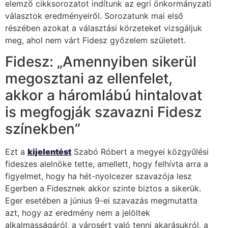
elemző cikksorozatot indítunk az egri önkormányzati
választok eredményeiről. Sorozatunk mai első
részében azokat a választási körzeteket vizsgáljuk
meg, ahol nem várt Fidesz győzelem született.
Fidesz: „Amennyiben sikerül
megosztani az ellenfelet,
akkor a háromlábú hintalovat
is megfogják szavazni Fidesz
színekben”
Ezt a
kijelentést
Szabó Róbert a megyei közgyűlési
fideszes alelnöke tette, amellett, hogy felhívta arra a
figyelmet, hogy ha hét-nyolcezer szavazója lesz
Egerben a Fidesznek akkor szinte biztos a sikerük.
Eger esetében a június 9-ei szavazás megmutatta
azt, hogy az eredmény nem a jelöltek
alkalmasságáról, a városért való tenni akarásukról, a