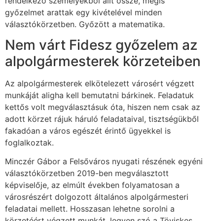
rendelkező személyekből állt össze, mégis
győzelmet arattak egy kivételével minden
választókörzetben. Győzött a matematika.
Nem várt Fidesz győzelem az
alpolgármesterek körzeteiben
Az alpolgármesterek elkötelezett városért végzett
munkáját aligha kell bemutatni bárkinek. Feladatuk
kettős volt megválasztásuk óta, hiszen nem csak az
adott körzet rájuk háruló feladataival, tisztségükből
fakadóan a város egészét érintő ügyekkel is
foglalkoztak.
Minczér Gábor a Felsőváros nyugati részének egyéni
választókörzetben 2019-ben megválasztott
képviselője, az elmúlt években folyamatosan a
városrészért dolgozott általános alpolgármesteri
feladatai mellett. Hosszasan lehetne sorolni a
körzetéért végzett munkát, legyen szó a Töviskes