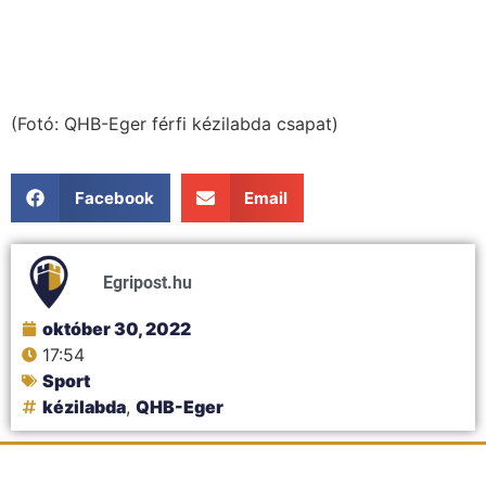
(Fotó: QHB-Eger férfi kézilabda csapat)
Facebook
Email
Egripost.hu
október 30, 2022
17:54
Sport
kézilabda
,
QHB-Eger