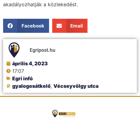
akadályozhatják a közlekedést.
Facebook
Email
Egripost.hu
április 4, 2023
17:07
Egri infó
gyalogosátkelő
,
Vécseyvölgy utca