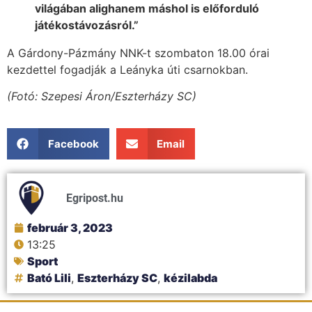
világában alighanem máshol is előforduló
játékostávozásról.”
A Gárdony-Pázmány NNK-t szombaton 18.00 órai
kezdettel fogadják a Leányka úti csarnokban.
(Fotó: Szepesi Áron/Eszterházy SC)
Facebook
Email
Egripost.hu
február 3, 2023
13:25
Sport
Bató Lili
,
Eszterházy SC
,
kézilabda