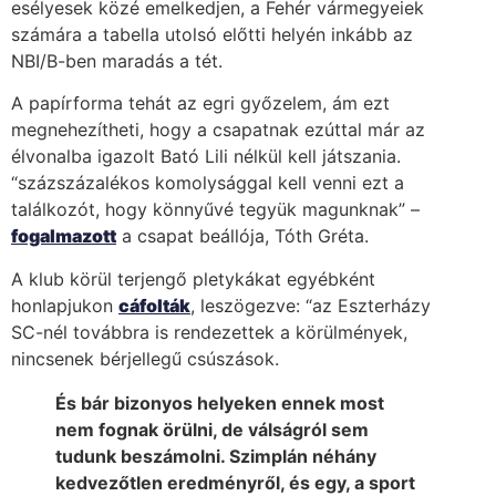
esélyesek közé emelkedjen, a Fehér vármegyeiek
számára a tabella utolsó előtti helyén inkább az
NBI/B-ben maradás a tét.
A papírforma tehát az egri győzelem, ám ezt
megnehezítheti, hogy a csapatnak ezúttal már az
élvonalba igazolt Bató Lili nélkül kell játszania.
“százszázalékos komolysággal kell venni ezt a
találkozót, hogy könnyűvé tegyük magunknak” –
fogalmazott
a csapat beállója, Tóth Gréta.
A klub körül terjengő pletykákat egyébként
honlapjukon
cáfolták
, leszögezve: “az Eszterházy
SC-nél továbbra is rendezettek a körülmények,
nincsenek bérjellegű csúszások.
És bár bizonyos helyeken ennek most
nem fognak örülni, de válságról sem
tudunk beszámolni. Szimplán néhány
kedvezőtlen eredményről, és egy, a sport