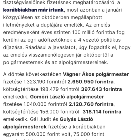
tisztségviselőinek fizetésnek meghatározásáról a
korábbiakban már írtunk
, most azonban a januári
közgyűlésen az októberben megállapított
illetményeket a duplájára emelték. Az emelés
eredményeként éves szinten 100 millió forintba fog
kerülni az egri adófizetőknek a 4 vezető politikus
díjazása. Ráadásul a javaslatot, úgy fogadták el, hogy
az emelés visszamenőlegesen jár októbertől a
polgármesternek és az alpolgármestereinek.
A döntés következtében
Vágner Ákos polgármester
fizetése 1.323.190 forintról
2.650.950 forintra
,
költségtérítése 198.479 forintról
397.643 forintra
emelkedik.
Gömöri László
alpolgármester
fizetése 1.040.000 forintról
2.120.760 forintra
,
költségtérítése 156.000 forintról
318.114 forintra
emelkedik. Gál Judit és
Gulyás László
alpolgármesterek
fizetése a korábbiakban
egyaránt 500.000 forint volt, 75.000 forint