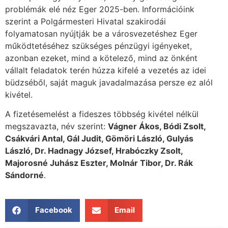
problémák elé néz Eger 2025-ben. Információink
szerint a Polgármesteri Hivatal szakirodái
folyamatosan nyújtják be a városvezetéshez Eger
működtetéséhez szükséges pénzügyi igényeket,
azonban ezeket, mind a kötelező, mind az önként
vállalt feladatok terén húzza kifelé a vezetés az idei
büdzséből, saját maguk javadalmazása persze ez alól
kivétel.
A fizetésemelést a fideszes többség kivétel nélkül
megszavazta, név szerint:
Vágner Ákos, Bódi Zsolt,
Csákvári Antal, Gál Judit, Gömöri László, Gulyás
László, Dr. Hadnagy József, Hrabóczky Zsolt,
Majorosné Juhász Eszter, Molnár Tibor, Dr. Rák
Sándorné
.
Facebook
Email