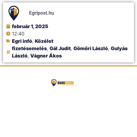
Egripost.hu
február 1, 2025
12:40
Egri infó
,
Közélet
fizetésemelés
,
Gál Judit
,
Gömöri László
,
Gulyás
László
,
Vágner Ákos