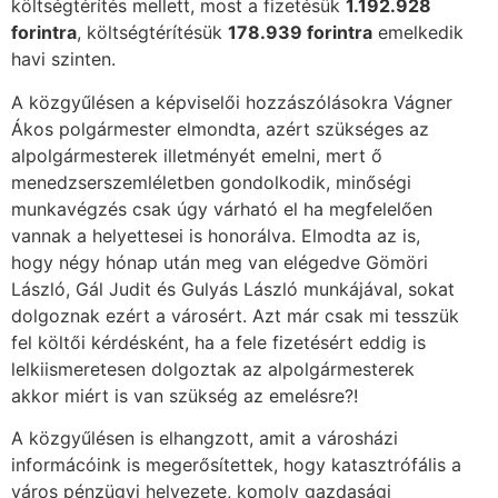
költségtérítés mellett, most a fizetésük
1.192.928
forintra
, költségtérítésük
178.939 forintra
emelkedik
havi szinten.
A közgyűlésen a képviselői hozzászólásokra Vágner
Ákos polgármester elmondta, azért szükséges az
alpolgármesterek illetményét emelni, mert ő
menedzserszemléletben gondolkodik, minőségi
munkavégzés csak úgy várható el ha megfelelően
vannak a helyettesei is honorálva. Elmodta az is,
hogy négy hónap után meg van elégedve Gömöri
László, Gál Judit és Gulyás László munkájával, sokat
dolgoznak ezért a városért. Azt már csak mi tesszük
fel költői kérdésként, ha a fele fizetésért eddig is
lelkiismeretesen dolgoztak az alpolgármesterek
akkor miért is van szükség az emelésre?!
A közgyűlésen is elhangzott, amit a városházi
informácóink is megerősítettek, hogy katasztrófális a
város pénzügyi helyezete, komoly gazdasági