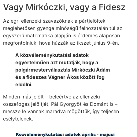
Vagy Mirkóczki, vagy a Fidesz
Az egri ellenzéki szavazóknak a pártjelöltek
meglehetősen gyenge minőségű felhozatalán túl az
egyszerű matematika alapján is érdemes alaposan
megfontolniuk, hova húzzák az ikszet június 9-én.
A közvéleménykutatási adatok
egyértelműen azt mutatják, hogy a
polgármesterválasztás Mirkóczki Ádám
és a fideszes Vágner Ákos között fog
eldőlni.
Minden más jelölt – beleértve az ellenzéki
összefogás jelöltjét, Pál Györgyöt és Dománt is –
messze le vannak maradva mögöttük, így teljesen
esélytelenek.