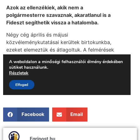
Facebook
Email
Egripost.hu