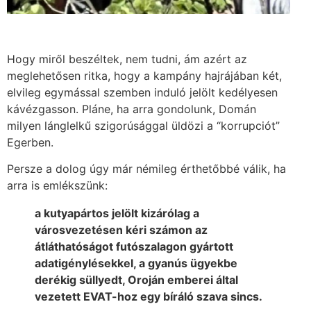
Hogy miről beszéltek, nem tudni, ám azért az
meglehetősen ritka, hogy a kampány hajrájában két,
elvileg egymással szemben induló jelölt kedélyesen
kávézgasson. Pláne, ha arra gondolunk, Domán
milyen lánglelkű szigorúsággal üldözi a “korrupciót”
Egerben.
Persze a dolog úgy már némileg érthetőbbé válik, ha
arra is emlékszünk:
a kutyapártos jelölt kizárólag a
városvezetésen kéri számon az
átláthatóságot futószalagon gyártott
adatigénylésekkel, a gyanús ügyekbe
derékig süllyedt, Oroján emberei által
vezetett EVAT-hoz egy bíráló szava sincs.