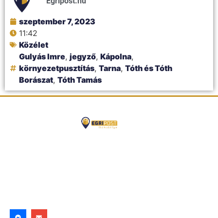
Egripost.hu
szeptember 7, 2023
11:42
Közélet
Gulyás Imre
,
jegyző
,
Kápolna
,
környezetpusztítás
,
Tarna
,
Tóth és Tóth
Borászat
,
Tóth Tamás