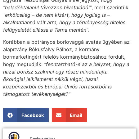
Egyúttal felszólítják Gulyás Imre jegyzőt, hogy
“haladéktalanul távozzon hivatalából”
, mert szerintük
“erkölcsileg – de nem kizárt, hogy jogilag is –
alkalmatlanná vált arra, hogy a törvényesség hiteles
felügyeletét ellássa a Tarna mentén”
.
Korábban a botrányos borlovaggá avatás ügyében az
alapítvány Rókusfalvy Pálhoz, a kormány
bormarketingért felelős kormánybiztosához fordult,
hogy megtudják:
“fenntartható-e az a helyzet, hogy a
hazai borász szakmai egy része mindenfajta
ökológiai lelkiismeret nélkül végzi, hazai
közpénzekből és Európai Uniós forrásokból is
támogatott tevékenységét?”
Facebook
Email