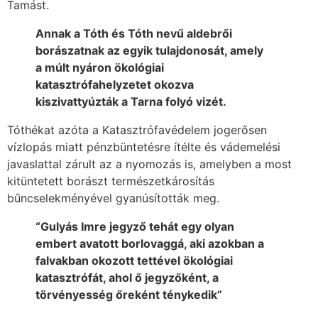
Tamást.
Annak a Tóth és Tóth nevű aldebrői
borászatnak az egyik tulajdonosát, amely
a múlt nyáron ökológiai
katasztrófahelyzetet okozva
kiszivattyúzták a Tarna folyó vizét.
Tóthékat azóta a Katasztrófavédelem jogerősen
vízlopás miatt pénzbüntetésre ítélte és vádemelési
javaslattal zárult az a nyomozás is, amelyben a most
kitüntetett borászt természetkárosítás
bűncselekményével gyanúsították meg.
“Gulyás Imre jegyző tehát egy olyan
embert avatott borlovaggá, aki azokban a
falvakban okozott tettével ökológiai
katasztrófát, ahol ő jegyzőként, a
törvényesség őreként ténykedik”