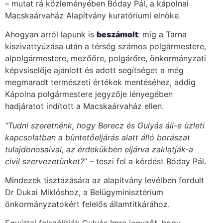
– mutat rá közleményében Bóday Pál, a kápolnai
Macskaárvaház Alapítvány kuratóriumi elnöke.
Ahogyan arról lapunk is
beszámolt
: míg a Tarna
kiszivattyúzása után a térség számos polgármestere,
alpolgármestere, mezőőre, polgárőre, önkormányzati
képvsiselője ajánlott és adott segítséget a még
megmaradt természeti értékek mentéséhez, addig
Kápolna polgármestere jegyzője lényegében
hadjáratot indított a Macskaárvaház ellen.
“Tudni szeretnénk, hogy Berecz és Gulyás áll-e üzleti
kapcsolatban a büntetőeljárás alatt álló borászat
tulajdonosaival, az érdekükben eljárva zaklatják-a
civil szervezetünket?
” – teszi fel a kérdést Bóday Pál.
Mindezek tisztázására az alapítvány levélben fordult
Dr Dukai Miklóshoz, a Belügyminisztérium
önkormányzatokért felelős államtitkárához.