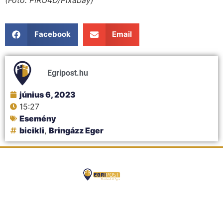
(Fotó: PIRO4D/Pixabay)
Facebook
Email
Egripost.hu
június 6, 2023
15:27
Esemény
bicikli
,
Bringázz Eger