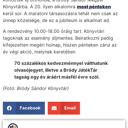
Könyvtárba. A 20. ilyen alkalomra
most pénteken
kerül sor. A maratoni társasozásra tehát nem csak az
ünnep közelsége, de ez a jubileum is alkalmat ad.
A rendezvény 10.00-18.00 óráig tart. Könyvtári
tagoknak az esemény díjmentes. Beiratkozni pedig
kifejezetten megéri holnap, hiszen pénteken zárul az
év végi akció, melynek keretében
70 százalékos kedvezménnyel válthatunk
olvasójegyet, illetve a Bródy JátékTár
tagság egy év áráért másfél évre szól.
(Fotó: Bródy Sándor Könyvtár)
Facebook
Email