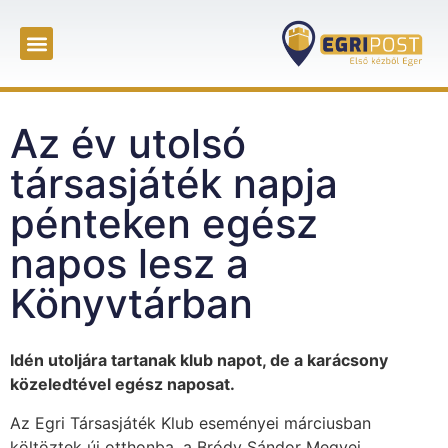
Az év utolsó
társasjáték napja
pénteken egész
napos lesz a
Könyvtárban
Idén utoljára tartanak klub napot, de a karácsony
közeledtével egész naposat.
Az Egri Társasjáték Klub eseményei márciusban
költöztek új otthonba, a Bródy Sándor Megyei