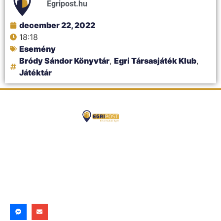
Egripost.hu
december 22, 2022
18:18
Esemény
Bródy Sándor Könyvtár
,
Egri Társasjáték Klub
,
Játéktár