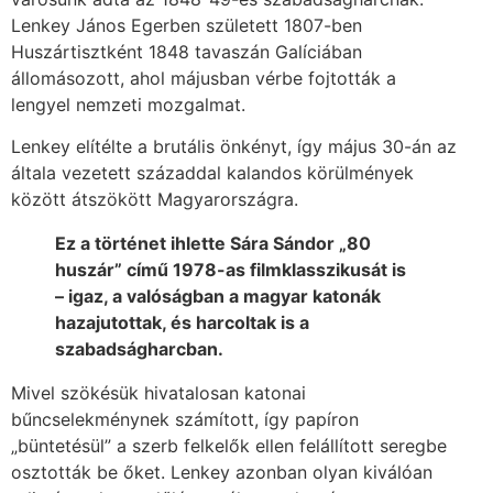
Lenkey János Egerben született 1807-ben
Huszártisztként 1848 tavaszán Galíciában
állomásozott, ahol májusban vérbe fojtották a
lengyel nemzeti mozgalmat.
Lenkey elítélte a brutális önkényt, így május 30-án az
általa vezetett századdal kalandos körülmények
között átszökött Magyarországra.
Ez a történet ihlette Sára Sándor „80
huszár” című 1978-as filmklasszikusát is
– igaz, a valóságban a magyar katonák
hazajutottak, és harcoltak is a
szabadságharcban.
Mivel szökésük hivatalosan katonai
bűncselekménynek számított, így papíron
„büntetésül” a szerb felkelők ellen felállított seregbe
osztották be őket. Lenkey azonban olyan kiválóan