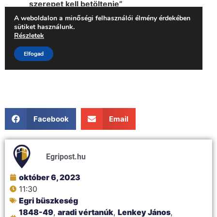
Facebook
Email
Egripost.hu
október 6, 2023
11:30
Egri büszkeség
1848-49
,
aradi vértanúk
,
Lenkey János
,