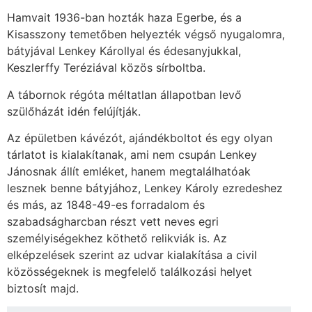
Hamvait 1936-ban hozták haza Egerbe, és a
Kisasszony temetőben helyezték végső nyugalomra,
bátyjával Lenkey Károllyal és édesanyjukkal,
Keszlerffy Teréziával közös sírboltba.
A tábornok régóta méltatlan állapotban levő
szülőházát idén felújítják.
Az épületben kávézót, ajándékboltot és egy olyan
tárlatot is kialakítanak, ami nem csupán Lenkey
Jánosnak állít emléket, hanem megtalálhatóak
lesznek benne bátyjához, Lenkey Károly ezredeshez
és más, az 1848-49-es forradalom és
szabadságharcban részt vett neves egri
személyiségekhez köthető relikviák is. Az
elképzelések szerint az udvar kialakítása a civil
közösségeknek is megfelelő találkozási helyet
biztosít majd.