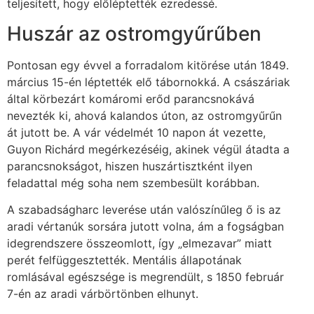
teljesített, hogy előléptették ezredessé.
Huszár az ostromgyűrűben
Pontosan egy évvel a forradalom kitörése után 1849.
március 15-én léptették elő tábornokká. A császáriak
által körbezárt komáromi erőd parancsnokává
nevezték ki, ahová kalandos úton, az ostromgyűrűn
át jutott be. A vár védelmét 10 napon át vezette,
Guyon Richárd megérkezéséig, akinek végül átadta a
parancsnokságot, hiszen huszártisztként ilyen
feladattal még soha nem szembesült korábban.
A szabadságharc leverése után valószínűleg ő is az
aradi vértanúk sorsára jutott volna, ám a fogságban
idegrendszere összeomlott, így „elmezavar” miatt
perét felfüggesztették. Mentális állapotának
romlásával egészsége is megrendült, s 1850 február
7-én az aradi várbörtönben elhunyt.