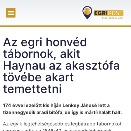
Az egri honvéd
tábornok, akit
Haynau az akasztófa
tövébe akart
temettetni
174 évvel ezelőtt kis híján Lenkey Jánosé lett a
tizennegyedik aradi bitófa, de így is mártírhalált halt.
Az egyik legtehetségesebb és legbátrabb tábornokot
városunk adta az 1848-49-es szabadságharcnak.