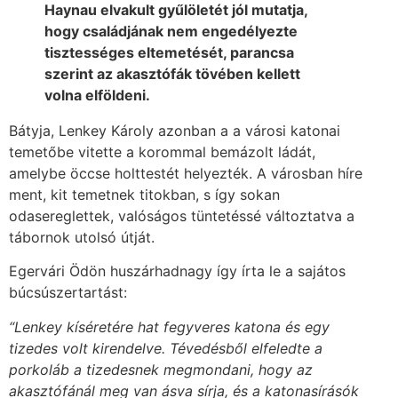
Haynau elvakult gyűlöletét jól mutatja,
hogy családjának nem engedélyezte
tisztességes eltemetését, parancsa
szerint az akasztófák tövében kellett
volna elföldeni.
Bátyja, Lenkey Károly azonban a a városi katonai
temetőbe vitette a korommal bemázolt ládát,
amelybe öccse holttestét helyezték. A városban híre
ment, kit temetnek titokban, s így sokan
odasereglettek, valóságos tüntetéssé változtatva a
tábornok utolsó útját.
Egervári Ödön huszárhadnagy így írta le a sajátos
búcsúszertartást:
“Lenkey kíséretére hat fegyveres katona és egy
tizedes volt kirendelve. Tévedésből elfeledte a
porkoláb a tizedesnek megmondani, hogy az
akasztófánál meg van ásva sírja, és a katonasírásók