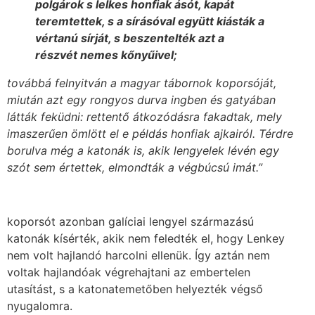
polgárok s lelkes honfiak ásót, kapát
teremtettek, s a sírásóval együtt kiásták a
vértanú sírját, s beszentelték azt a
részvét nemes kőnyűivel;
továbbá felnyitván a magyar tábornok koporsóját,
miután azt egy rongyos durva ingben és gatyában
látták feküdni: rettentő átkozódásra fakadtak, mely
imaszerűen ömlött el e példás honfiak ajkairól. Térdre
borulva még a katonák is, akik lengyelek lévén egy
szót sem értettek, elmondták a végbúcsú imát.”
koporsót azonban galíciai lengyel származású
katonák kísérték, akik nem feledték el, hogy Lenkey
nem volt hajlandó harcolni ellenük. Így aztán nem
voltak hajlandóak végrehajtani az embertelen
utasítást, s a katonatemetőben helyezték végső
nyugalomra.