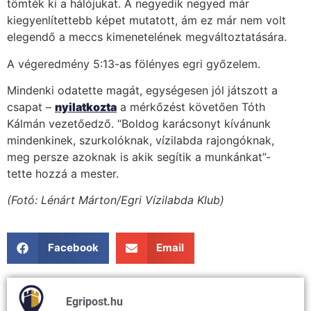
tömték ki a hálójukat. A negyedik negyed már
kiegyenlítettebb képet mutatott, ám ez már nem volt
elegendő a meccs kimenetelének megváltoztatására.
A végeredmény 5:13-as fölényes egri győzelem.
Mindenki odatette magát, egységesen jól játszott a
csapat –
nyilatkozta
a mérkőzést követően Tóth
Kálmán vezetőedző. “Boldog karácsonyt kívánunk
mindenkinek, szurkolóknak, vízilabda rajongóknak,
meg persze azoknak is akik segítik a munkánkat”-
tette hozzá a mester.
(Fotó: Lénárt Márton/Egri Vízilabda Klub)
Facebook
Email
Egripost.hu