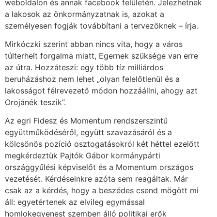
weboldalon és annak facebook felületén. Jelezhetnek
a lakosok az önkormányzatnak is, azokat a
személyesen fogják továbbítani a tervezőknek – írja.
Mirkóczki szerint abban nincs vita, hogy a város
túlterhelt forgalma miatt, Egernek szüksége van erre
az útra. Hozzáteszi: egy több tíz milliárdos
beruházáshoz nem lehet „olyan felelőtlenül és a
lakosságot félrevezető módon hozzáállni, ahogy azt
Orojánék teszik”.
Az egri Fidesz és Momentum rendszerszintű
együttműködéséről, együtt szavazásáról és a
kölcsönös pozíció osztogatásokról két héttel ezelőtt
megkérdeztük Pajtók Gábor kormánypárti
országgyűlési képviselőt és a Momentum országos
vezetését. Kérdéseinkre azóta sem reagáltak. Már
csak az a kérdés, hogy a beszédes csend mögött mi
áll: egyetértenek az elvileg egymással
homlokegyenest szemben álló politikai erők