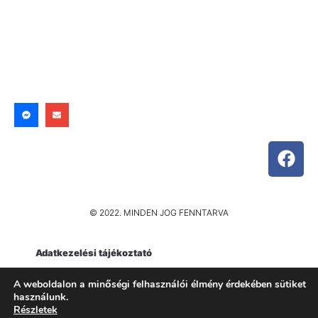
© 2022. MINDEN JOG FENNTARVA
Adatkezelési tájékoztató
Impresszum
A weboldalon a minőségi felhasználói élmény érdekében sütiket
használunk.
Részletek