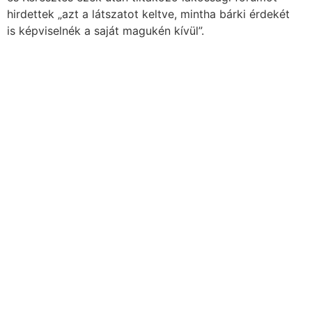
hirdettek „azt a látszatot keltve, mintha bárki érdekét
is képviselnék a saját magukén kívül”.