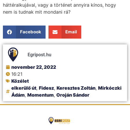
háttéralkujával, vagy a történet annyira kínos, hogy
nem is tudnak mit mondani rá?
Facebook
Email
Egripost.hu
november 22, 2022
16:21
Közélet
elkerülő út
,
Fidesz
,
Keresztes Zoltán
,
Mirkóczki
Ádám
,
Momentum
,
Oroján Sándor