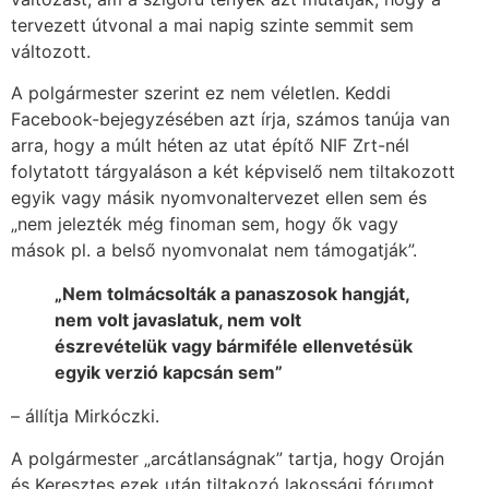
tervezett útvonal a mai napig szinte semmit sem
változott.
A polgármester szerint ez nem véletlen. Keddi
Facebook-bejegyzésében azt írja, számos tanúja van
arra, hogy a múlt héten az utat építő NIF Zrt-nél
folytatott tárgyaláson a két képviselő nem tiltakozott
egyik vagy másik nyomvonaltervezet ellen sem és
„nem jelezték még finoman sem, hogy ők vagy
mások pl. a belső nyomvonalat nem támogatják”.
„Nem tolmácsolták a panaszosok hangját,
nem volt javaslatuk, nem volt
észrevételük vagy bármiféle ellenvetésük
egyik verzió kapcsán sem”
– állítja Mirkóczki.
A polgármester „arcátlanságnak” tartja, hogy Oroján
és Keresztes ezek után tiltakozó lakossági fórumot