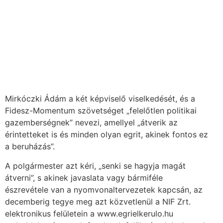
Mirkóczki Ádám a két képviselő viselkedését, és a
Fidesz-Momentum szövetséget „felelőtlen politikai
gazemberségnek” nevezi, amellyel „átverik az
érintetteket is és minden olyan egrit, akinek fontos ez
a beruházás”.
A polgármester azt kéri, „senki se hagyja magát
átverni”, s akinek javaslata vagy bármiféle
észrevétele van a nyomvonaltervezetek kapcsán, az
decemberig tegye meg azt közvetlenül a NIF Zrt.
elektronikus felületein a www.egrielkerulo.hu