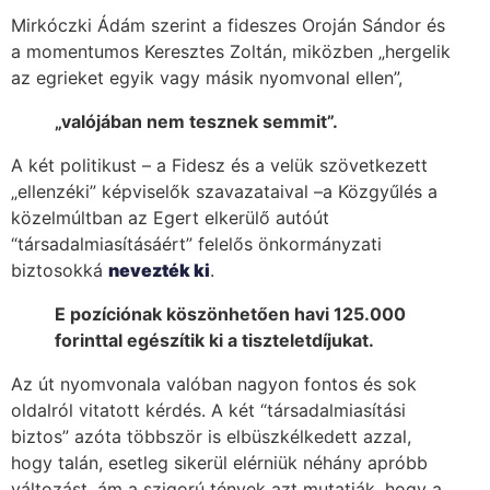
Mirkóczki Ádám szerint a fideszes Oroján Sándor és
a momentumos Keresztes Zoltán, miközben „hergelik
az egrieket egyik vagy másik nyomvonal ellen”,
„valójában nem tesznek semmit”.
A két politikust – a Fidesz és a velük szövetkezett
„ellenzéki” képviselők szavazataival –a Közgyűlés a
közelmúltban az Egert elkerülő autóút
“társadalmiasításáért” felelős önkormányzati
biztosokká
nevezték ki
.
E pozíciónak köszönhetően havi 125.000
forinttal egészítik ki a tiszteletdíjukat.
Az út nyomvonala valóban nagyon fontos és sok
oldalról vitatott kérdés. A két “társadalmiasítási
biztos” azóta többször is elbüszkélkedett azzal,
hogy talán, esetleg sikerül elérniük néhány apróbb
változást, ám a szigorú tények azt mutatják, hogy a