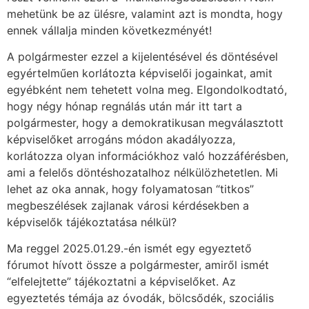
mehetünk be az ülésre, valamint azt is mondta, hogy
ennek vállalja minden következményét!
A polgármester ezzel a kijelentésével és döntésével
egyértelműen korlátozta képviselői jogainkat, amit
egyébként nem tehetett volna meg. Elgondolkodtató,
hogy négy hónap regnálás után már itt tart a
polgármester, hogy a demokratikusan megválasztott
képviselőket arrogáns módon akadályozza,
korlátozza olyan információkhoz való hozzáférésben,
ami a felelős döntéshozatalhoz nélkülözhetetlen. Mi
lehet az oka annak, hogy folyamatosan “titkos”
megbeszélések zajlanak városi kérdésekben a
képviselők tájékoztatása nélkül?
Ma reggel 2025.01.29.-én ismét egy egyeztető
fórumot hívott össze a polgármester, amiről ismét
“elfelejtette” tájékoztatni a képviselőket. Az
egyeztetés témája az óvodák, bölcsődék, szociális