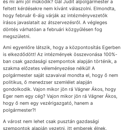
és mi ami jól működik? Gál Judit alpolgármester a
feltett kérdésekre nem kívánt válaszolni. Elmondta,
hogy február 6-áig várják az intézményvezetők
írásos javaslatait az átszervezésről. A végleges
döntés várhatóan a februári közgyűlésen fog
megszületni.
Ami egyenlőre látszik, hogy a központosítás Egerben
is elkezdődött! Az intézmények összevonása 100%-
ban csak gazdasági szempontok alapján történik, a
szakma előzetes véleményezése nélkül! A
polgármester saját szavaival mondta el, hogy ő nem
politikus, ő menedzser szemlélet alapján
gondolkodik. Vajon mikor jön rá Vágner Ákos, hogy
Eger nem egy cég? Vajon mikor jön rá Vágner Ákos,
hogy ő nem egy vezérigazgató, hanem a
polgármester?!
A várost nem lehet csak pusztán gazdasági
szempontok alapján vezetni, itt emberek élnek,