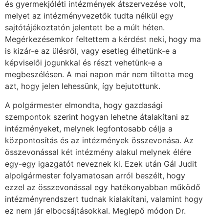
és gyermekjóléti intézmények átszervezése volt,
melyet az intézményvezetők tudta nélkül egy
sajtótájékoztatón jelentett be a múlt héten.
Megérkezésemkor feltettem a kérdést neki, hogy ma
is kizár-e az ülésről, vagy esetleg élhetünk-e a
képviselői jogunkkal és részt vehetünk-e a
megbeszélésen. A mai napon már nem tiltotta meg
azt, hogy jelen lehessünk, így bejutottunk.
A polgármester elmondta, hogy gazdasági
szempontok szerint hogyan lehetne átalakítani az
intézményeket, melynek legfontosabb célja a
központosítás és az intézmények összevonása. Az
összevonással két intézmény alakul melynek élére
egy-egy igazgatót neveznek ki. Ezek után Gál Judit
alpolgármester folyamatosan arról beszélt, hogy
ezzel az összevonással egy hatékonyabban működő
intézményrendszert tudnak kialakítani, valamint hogy
ez nem jár elbocsájtásokkal. Meglepő módon Dr.