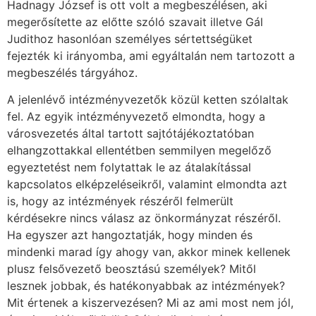
Hadnagy József is ott volt a megbeszélésen, aki
megerősítette az előtte szóló szavait illetve Gál
Judithoz hasonlóan személyes sértettségüket
fejezték ki irányomba, ami egyáltalán nem tartozott a
megbeszélés tárgyához.
A jelenlévő intézményvezetők közül ketten szólaltak
fel. Az egyik intézményvezető elmondta, hogy a
városvezetés által tartott sajtótájékoztatóban
elhangzottakkal ellentétben semmilyen megelőző
egyeztetést nem folytattak le az átalakítással
kapcsolatos elképzeléseikről, valamint elmondta azt
is, hogy az intézmények részéről felmerült
kérdésekre nincs válasz az önkormányzat részéről.
Ha egyszer azt hangoztatják, hogy minden és
mindenki marad így ahogy van, akkor minek kellenek
plusz felsővezető beosztású személyek? Mitől
lesznek jobbak, és hatékonyabbak az intézmények?
Mit értenek a kiszervezésen? Mi az ami most nem jól,