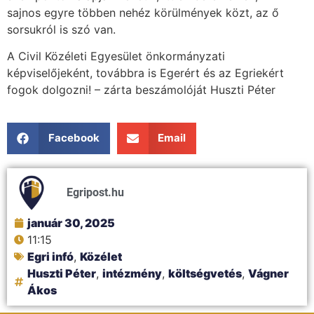
sajnos egyre többen nehéz körülmények közt, az ő
sorsukról is szó van.
A Civil Közéleti Egyesület önkormányzati
képviselőjeként, továbbra is Egerért és az Egriekért
fogok dolgozni! – zárta beszámolóját Huszti Péter
Facebook
Email
Egripost.hu
január 30, 2025
11:15
Egri infó
,
Közélet
Huszti Péter
,
intézmény
,
költségvetés
,
Vágner
Ákos