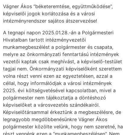
Vágner Ákos “béketeremtése, együttműködése”,
képviselői jogok korlátozása és a városi
intézményrendszer sajátos átszervezése!
A tegnapi napon 2025.01.28.-án a Polgármesteri
Hivatalban tartott intézményvezetői
munkamegbeszélést a polgármester és csapata,
melyre az önkormányzati fenntartású intézmények
vezetői kaptak csak meghívást, a képviselő-testület
tagjai nem. Önkormányzati képviselőként szerettem
volna részt venni ezen az egyeztetésen, azzal a
céllal, hogy informálódjak a városi intézmények
2025. évi költségvetésével kapcsolatban, mivel a
polgármester nem tájékoztatja a döntéshozó
képviselőket a városvezetés szándékairól.
Képviselőtársammal érkeztünk a megbeszélésre, de
legnagyobb megdöbbenésünkre Vágner Ákos
polgármester közölte velünk, hogy nem szeretné, ha
részt vennénk ezen a “munkamegbeszélésen”.
Nem