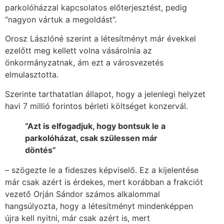
parkolóházzal kapcsolatos előterjesztést, pedig
“nagyon vártuk a megoldást”.
Orosz Lászlóné szerint a létesítményt már évekkel
ezelőtt meg kellett volna vásárolnia az
önkormányzatnak, ám ezt a városvezetés
elmulasztotta.
Szerinte tarthatatlan állapot, hogy a jelenlegi helyzet
havi 7 millió forintos bérleti költséget konzervál.
“Azt is elfogadjuk, hogy bontsuk le a
parkolóházat, csak szülessen már
döntés”
– szögezte le a fideszes képviselő. Ez a kijelentése
már csak azért is érdekes, mert korábban a frakciót
vezető Orján Sándor számos alkalommal
hangsúlyozta, hogy a létesítményt mindenképpen
újra kell nyitni, már csak azért is, mert