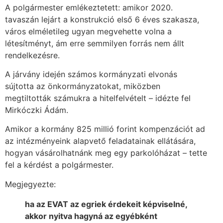
A polgármester emlékeztetett: amikor 2020.
tavaszán lejárt a konstrukció első 6 éves szakasza,
város elméletileg ugyan megvehette volna a
létesítményt, ám erre semmilyen forrás nem állt
rendelkezésre.
A járvány idején számos kormányzati elvonás
sújtotta az önkormányzatokat, miközben
megtiltották számukra a hitelfelvételt – idézte fel
Mirkóczki Ádám.
Amikor a kormány 825 millió forint kompenzációt ad
az intézményeink alapvető feladatainak ellátására,
hogyan vásárolhatnánk meg egy parkolóházat – tette
fel a kérdést a polgármester.
Megjegyezte:
ha az EVAT az egriek érdekeit képviselné,
akkor nyitva hagyná az egyébként