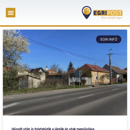
EGRI INFÓ
Húsvét után is folytatódik a járdák és utak megújulása