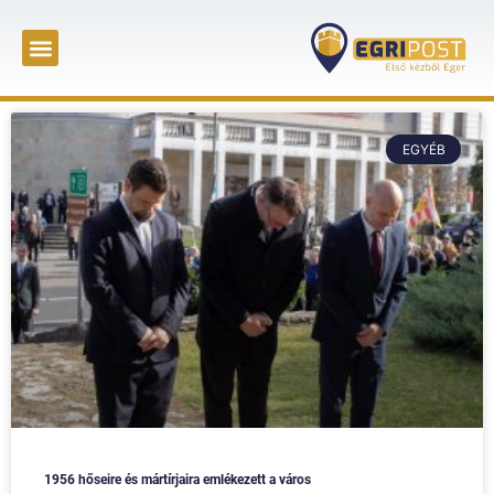
EGYÉB
1956 hőseire és mártírjaira emlékezett a város