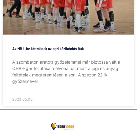
Az NB I-be készülnek az egri kézilabdás fiúk
A szombaton aratott győzelemmel már biztossá vált a
QHB-Eger feljutása a élvonalba, most a jogi és anyagi
feltételek megteremtésén a sor. A szezon 22-ik
győzelmével
2023.05.03.