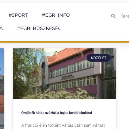
#SPORT
#EGRI INFO
A
#EGRI BÜSZKESÉG
KÖZÉLET
Orojánék hátba szúrták a bajba került iskolákat
A frakció élén történt váltás után sem várhat