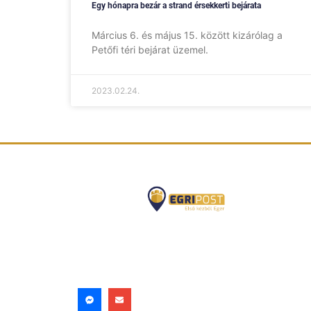
Egy hónapra bezár a strand érsekkerti bejárata
Március 6. és május 15. között kizárólag a
Petőfi téri bejárat üzemel.
2023.02.24.