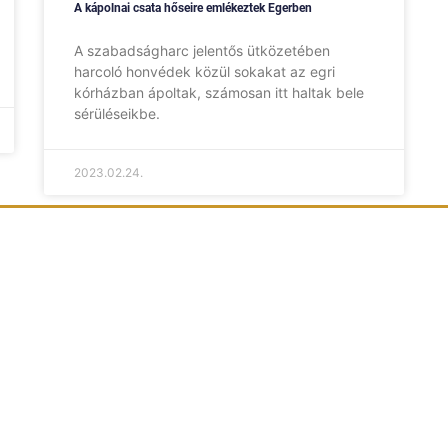
A kápolnai csata hőseire emlékeztek Egerben
A szabadságharc jelentős ütközetében
harcoló honvédek közül sokakat az egri
kórházban ápoltak, számosan itt haltak bele
sérüléseikbe.
2023.02.24.