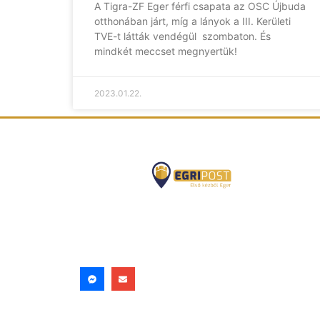
A Tigra-ZF Eger férfi csapata az OSC Újbuda
otthonában járt, míg a lányok a III. Kerületi
TVE-t látták vendégül szombaton. És
mindkét meccset megnyertük!
2023.01.22.