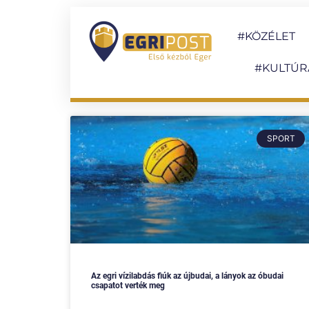
#KÖZÉLET
#KULTÚR
SPORT
Az egri vízilabdás fiúk az újbudai, a lányok az óbudai
csapatot verték meg