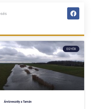
EGYÉB
Árvízveszély a Tarnán