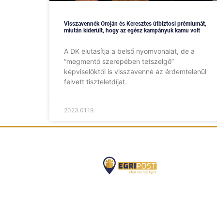
Visszavennék Oroján és Keresztes útbiztosi prémiumát,
miután kiderült, hogy az egész kampányuk kamu volt
A DK elutasítja a belső nyomvonalat, de a
“megmentő szerepében tetszelgő”
képviselőktől is visszavenné az érdemtelenül
felvett tiszteletdíjat.
2023.01.19.