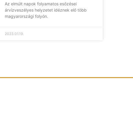
Az elmúlt napok folyamatos esőzései
árvízveszélyes helyzetet idéznek elő több
magyarországi folyón.
2023.01.19.