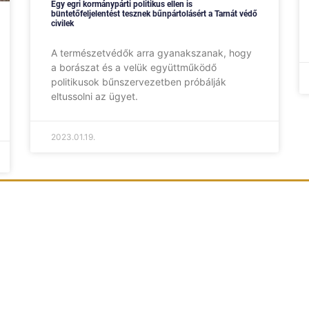
Egy egri kormánypárti politikus ellen is
büntetőfeljelentést tesznek bűnpártolásért a Tarnát védő
civilek
A természetvédők arra gyanakszanak, hogy
a borászat és a velük együttműködő
politikusok bűnszervezetben próbálják
eltussolni az ügyet.
2023.01.19.