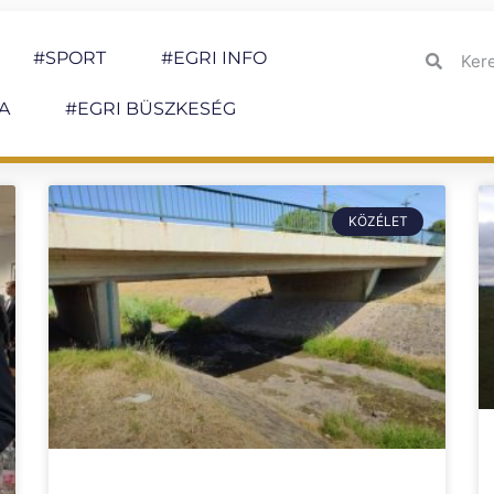
#SPORT
#EGRI INFO
A
#EGRI BÜSZKESÉG
KÖZÉLET