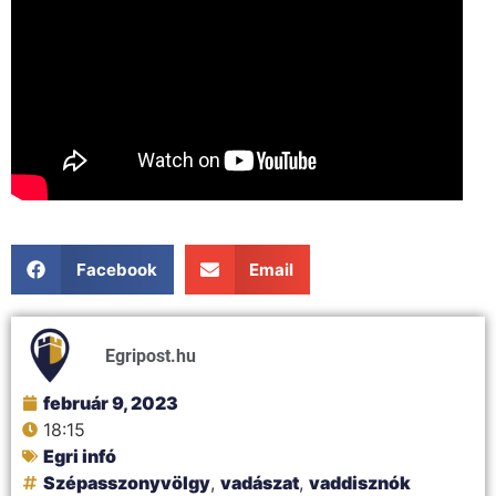
Facebook
Email
Egripost.hu
február 9, 2023
18:15
Egri infó
Szépasszonyvölgy
,
vadászat
,
vaddisznók