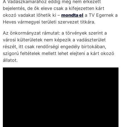
A Vadászkamarához eddig még nem érkezett
bejelentés, de ők eleve csak a kifejezetten kárt
okozó vadakat lőhetik ki –
mondta el
a TV Egernek a
Heves vármegyei területi szervezet titkára.
Az önkormányzat rámutat: a törvények szerint a
városi külterületek nem képezik a vadászterület
részét, itt csak rendőrségi engedély birtokában,
szigorú feltételek mellett lehet elejteni a kárt okozó
állatot.