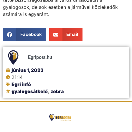
tette biztonságosabbá a város úthálózatát a
gyalogosok, de sok esetben a járművel közlekedők
számára is egyaránt.
Facebook
Email
Egripost.hu
június 1, 2023
21:14
Egri infó
gyalogosátkelő
,
zebra