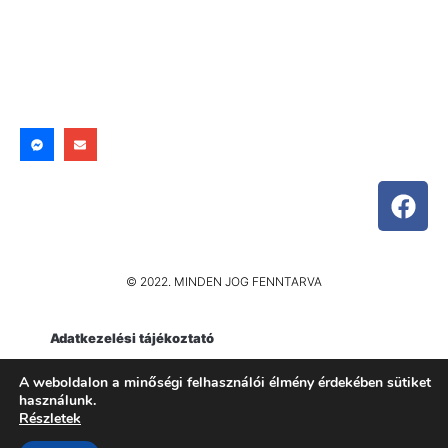
© 2022. MINDEN JOG FENNTARVA
Adatkezelési tájékoztató
Impresszum
A weboldalon a minőségi felhasználói élmény érdekében sütiket
használunk.
Részletek