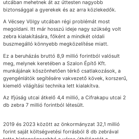
utcában mehetnek át az úttesten nagyobb
biztonsággal a gyerekek és az arra közlekedők.
A Vécsey Völgy utcában régi problémát most
megoldani. Itt már hosszú ideje nagy szükség volt
zebra kialakítására, főként a mindkét oldali
buszmegálló könnyebb megközelítése miatt.
Ez a beruházás bruttó 8,9 millió forintból valósult
meg, melynek keretében a Szalon Építő Kft.
munkájának köszönhetően térkő csatlakozások, a
gyengénlátók segítésére vakvezető kövek, korszerű,
kiemelő világítási technika lett kialakítva.
Az Ifjúság utcai átkelő 4,4 millió, a Cifrakapu utcai 2
db zebra 7 millió forintból létesült.
2019 és 2023 között az önkormányzat 32,1 millió
forint saját költségvetési forrásból 8 db zebrával