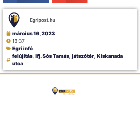
Egripost.hu
március 16, 2023
18:37
Egri infó
felújítás
,
Ifj. Sós Tamás
,
játszótér
,
Kiskanada
utca