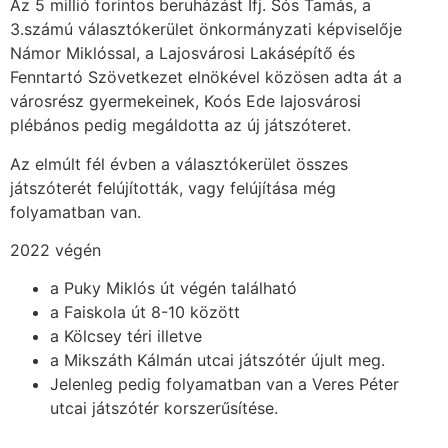
Az 5 millió forintos beruházást Ifj. Sós Tamás, a
3.számú választókerület önkormányzati képviselője
Námor Miklóssal, a Lajosvárosi Lakásépítő és
Fenntartó Szövetkezet elnökével közösen adta át a
városrész gyermekeinek, Koós Ede lajosvárosi
plébános pedig megáldotta az új játszóteret.
Az elmúlt fél évben a választókerület összes
játszóterét felújították, vagy felújítása még
folyamatban van.
2022 végén
a Puky Miklós út végén található
a Faiskola út 8-10 között
a Kölcsey téri illetve
a Mikszáth Kálmán utcai játszótér újult meg.
Jelenleg pedig folyamatban van a Veres Péter
utcai játszótér korszerűsítése.