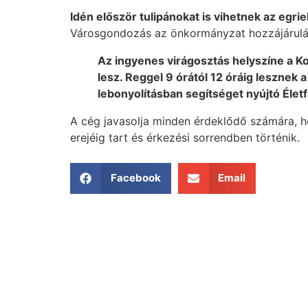
Idén először tulipánokat is vihetnek az egrie
Városgondozás az önkormányzat hozzájárulá
Az ingyenes virágosztás helyszíne a Kos
lesz. Reggel 9 órától 12 óráig lesznek 
lebonyolításban segítséget nyújtó Éle
A cég javasolja minden érdeklődő számára, h
erejéig tart és érkezési sorrendben történik.
Facebook
Email