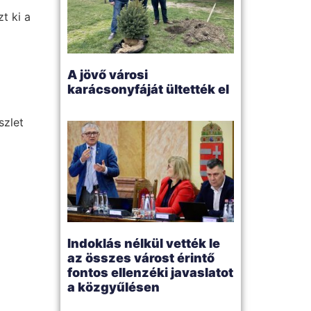
t ki a
A jövő városi
karácsonyfáját ültették el
szlet
Indoklás nélkül vették le
az összes várost érintő
fontos ellenzéki javaslatot
a közgyűlésen