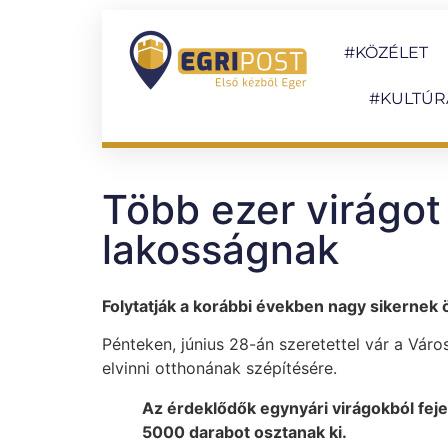
#KÖZÉLET
#KULTÚR
Több ezer virágot
lakosságnak
Folytatják a korábbi években nagy sikernek 
Pénteken, június 28-án szeretettel vár a Váro
elvinni otthonának szépítésére.
Az érdeklődők egynyári virágokból fej
5000 darabot osztanak ki.