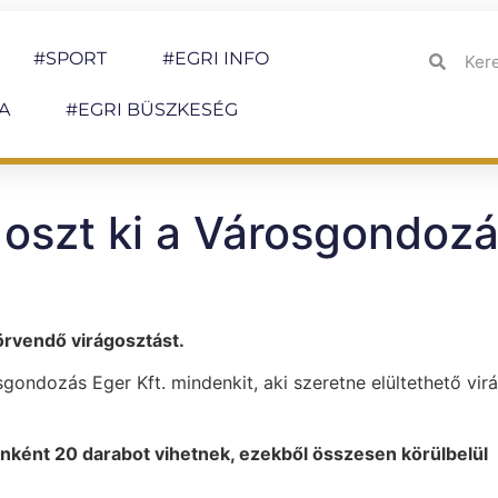
#SPORT
#EGRI INFO
A
#EGRI BÜSZKESÉG
 oszt ki a Városgondozá
örvendő virágosztást.
sgondozás Eger Kft. mindenkit, aki szeretne elültethető vir
enként 20 darabot vihetnek, ezekből összesen körülbelül