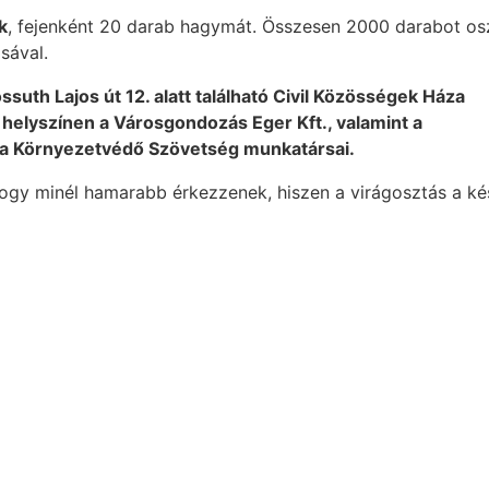
k
, fejenként 20 darab hagymát. Összesen 2000 darabot osz
sával.
suth Lajos út 12. alatt található Civil Közösségek Háza
a helyszínen a Városgondozás Eger Kft., valamint a
tfa Környezetvédő Szövetség munkatársai.
ogy minél hamarabb érkezzenek, hiszen a virágosztás a ké