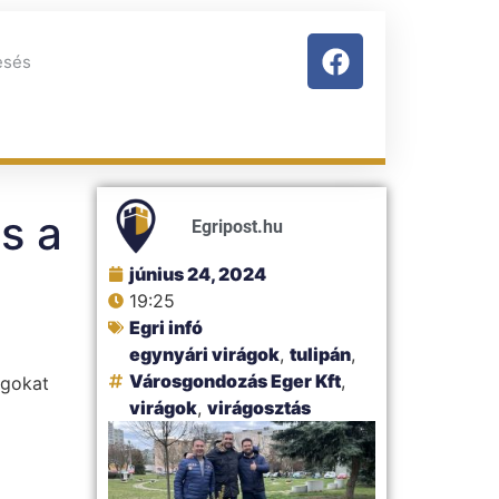
s a
Egripost.hu
június 24, 2024
19:25
Egri infó
egynyári virágok
,
tulipán
,
Városgondozás Eger Kft
,
ágokat
virágok
,
virágosztás