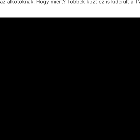
a az alkotóknak. Hogy miért? Többek közt ez is kiderült a T