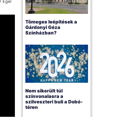
V Eger
Tömeges leépítések a
Gárdonyi Géza
Színházban?
Nem sikerült túl
színvonalasra a
szilveszteri buli a Dobó-
téren