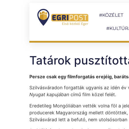
#KÖZÉLET
#KULTÚR
Tatárok pusztítot
Persze csak egy filmforgatás erejéig, barát
Szilvásváradon forgatták ugyanis az idén év 
Nyugat kapujában
című film közel felét.
Eredetileg Mongóliában vették volna föl a jele
producerek Magyarország mellett döntöttek, s 
Szilvásvárad lett a befutó, nem utolsósorban a