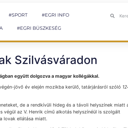
#SPORT
#EGRI INFO
A
#EGRI BÜSZKESÉG
tak Szilvásváradon
ságban együtt dolgozva a magyar kollégákkal.
végén-jövő év elején mozikba kerülő, tatárjárásról szóló
12
neteket, de a rendkívüli hideg és a távoli helyszínek miatt 
végül az V. Henrik című alkotás helyszínéül is szolgált
 lovak ellátása miatt.