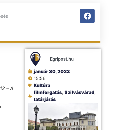
Egripost.hu
január 30, 2023
15:56
Kultúra
42 – A
filmforgatás
,
Szilvásvárad
,
tatárjárás
a