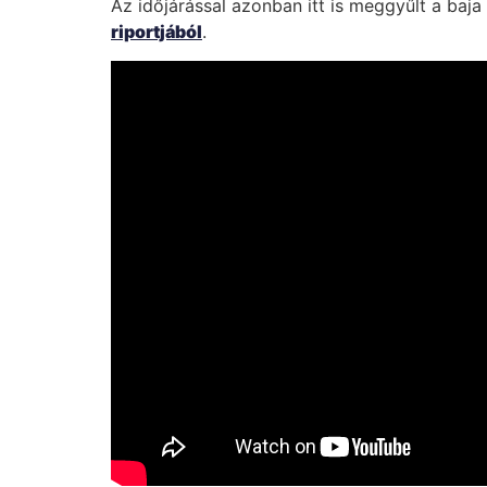
Az időjárással azonban itt is meggyűlt a baj
riportjából
.