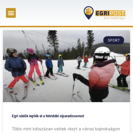
SPORT
Egri síelők lepték el a felvidéki síparadicsomot
Több mint kétszázan vettek részt a városi bajnokságon