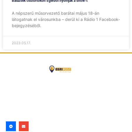
Balázsék csütörtökön Egerből nyomják a show-t
A népszerű műsorvezető barátai május 18-án
látogatnak el városunkba – derül ki a Rádio 1 Facebook-
bejegyzéséből.
2023.05.17.