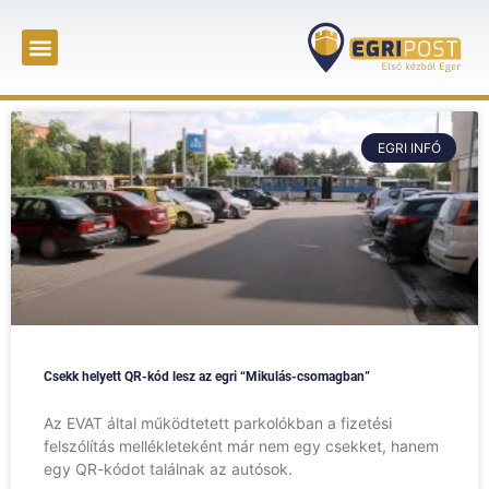
EGRI INFÓ
Csekk helyett QR-kód lesz az egri “Mikulás-csomagban”
Az EVAT által működtetett parkolókban a fizetési
felszólítás mellékleteként már nem egy csekket, hanem
egy QR-kódot találnak az autósok.