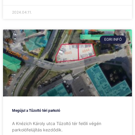
2024.04.11.
EGRI INFÓ
Megújul a Tűzoltó téri parkoló
A Knézich Károly utca Tűzoltó tér felőli végén
parkolófelújítás kezdődik.