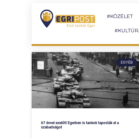
#KÖZÉLET
#KULTÚR
EGYÉB
67 évvel ezelőtt Egerben is tankok taposták el a
szabadságot