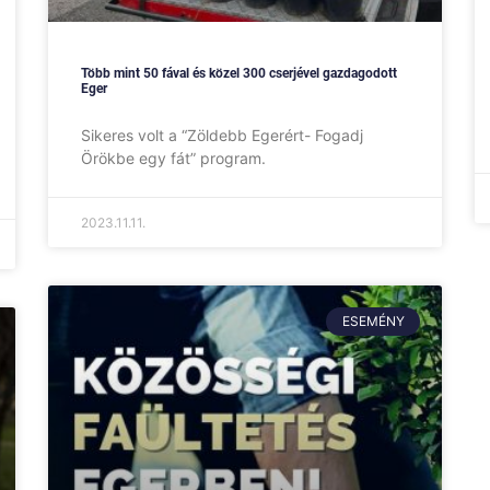
Több mint 50 fával és közel 300 cserjével gazdagodott
Eger
Sikeres volt a “Zöldebb Egerért- Fogadj
Örökbe egy fát” program.
2023.11.11.
ESEMÉNY