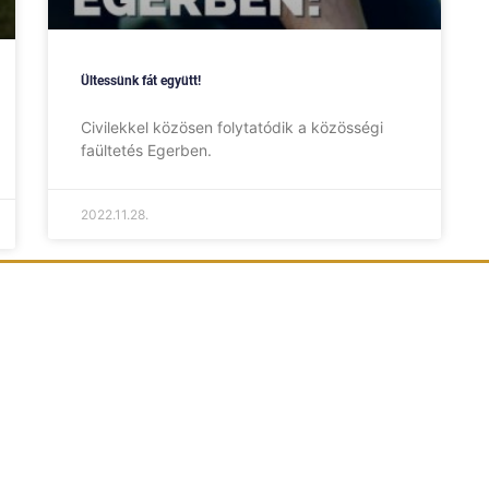
Ültessünk fát együtt!
Civilekkel közösen folytatódik a közösségi
faültetés Egerben.
2022.11.28.