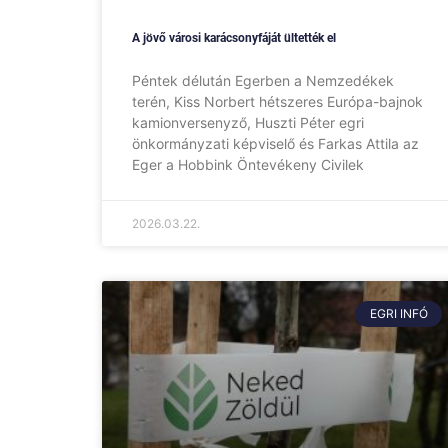
A jövő városi karácsonyfáját ültették el
Péntek délután Egerben a Nemzedékek
terén, Kiss Norbert hétszeres Európa-bajnok
kamionversenyző, Huszti Péter egri
önkormányzati képviselő és Farkas Attila az
Eger a Hobbink Öntevékeny Civilek
2026.03.22.
EGRI INFÓ