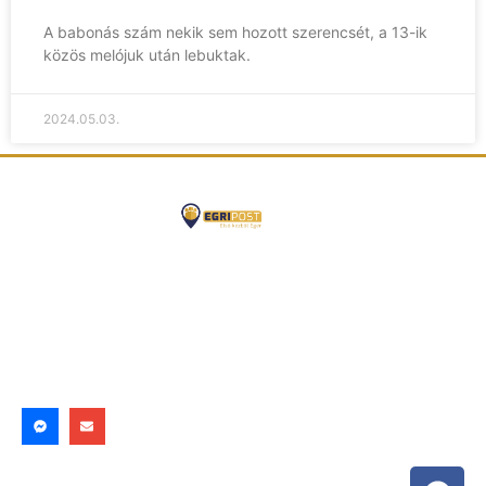
A babonás szám nekik sem hozott szerencsét, a 13-ik
közös melójuk után lebuktak.
2024.05.03.