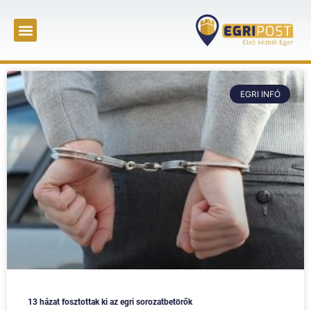
EGRI INFÓ
13 házat fosztottak ki az egri sorozatbetörők