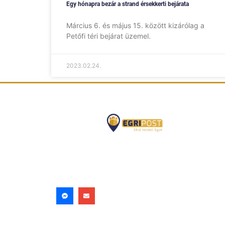
Egy hónapra bezár a strand érsekkerti bejárata
Március 6. és május 15. között kizárólag a
Petőfi téri bejárat üzemel.
2023.02.24.