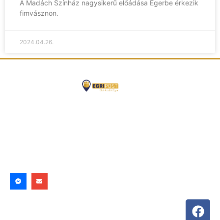
A Madách Színház nagysikerű előádása Egerbe érkezik
fimvásznon.
2024.04.26.